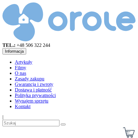
TEL.:
+48 506 322 244
Informacja
Artykuły
Filmy
O nas
Zasady zakupu
Gwarancja i zwroty
Dostawa i płatność
Polityka prywatności
Wynajem sprzętu
Kontakt
|