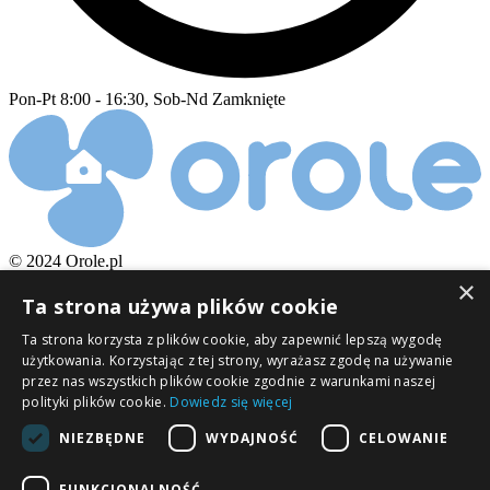
Pon-Pt 8:00 - 16:30, Sob-Nd Zamknięte
© 2024 Orole.pl
×
Wynajem osuszaczy
Ta strona używa plików cookie
Wypróbuj osuszacz!
Ta strona korzysta z plików cookie, aby zapewnić lepszą wygodę
Dla klienta
użytkowania. Korzystając z tej strony, wyrażasz zgodę na używanie
przez nas wszystkich plików cookie zgodnie z warunkami naszej
O nas
polityki plików cookie.
Dowiedz się więcej
Zasady zakupu
Gwarancja i zwroty
NIEZBĘDNE
WYDAJNOŚĆ
CELOWANIE
Dostawa i płatność
Polityka prywatności
FUNKCJONALNOŚĆ