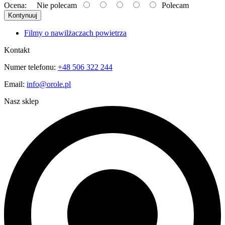
Ocena:
Nie polecam
Polecam
Kontynuuj
Filmy o nawilżaczach powietrza
Kontakt
Numer telefonu:
+48 506 322 244
Email:
info@orole.pl
Nasz sklep