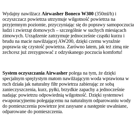
Wydajny nawilżacz
Airwasher
Boneco W300
(350ml/h) i
oczyszczacz powietrza utrzymuje wilgotność powietrza na
przyjemnym poziomie, przyczyniając się do poprawy samopoczucia
ludzi i zwierząt domowych – szczególnie w suchych miesiącach
zimowych. Urządzenie zatrzymuje jednocześnie cząstki kurzu i
brudu na macie nawilżającej AW200, dzięki czemu wyraźnie
poprawia się czystość powietrza. Zarówno latem, jak też zimą nie
zechcesz już zrezygnować z odzyskanego poczucia komfortu!
System oczyszczania Airwasher
polega na tym, że dzięki
specjalnym sprężystym matom nawilżającym woda wprawiona w
ruch działa jak naturalny filtr powietrza zabierając ze sobą
zanieczyszczenia, kurz, pyłki, brzydkie zapachy a jednocześnie
nadając powietrzu odpowiednią wilgotność. Dzięki systemowi
ewaporacyjnemu polegającemu na naturalnym odparowaniu wody
do pomieszczenia powietrze jest zasysane a następnie uwalniane,
odparowane do pomieszczenia.