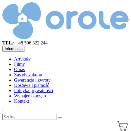
TEL.:
+48 506 322 244
Informacja
Artykuły
Filmy
O nas
Zasady zakupu
Gwarancja i zwroty
Dostawa i płatność
Polityka prywatności
Wynajem sprzętu
Kontakt
|