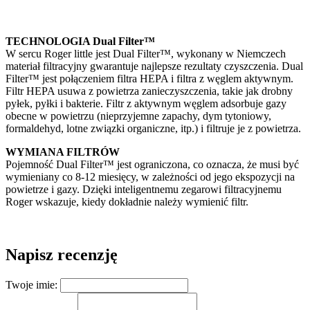
TECHNOLOGIA Dual Filter™
W sercu Roger little jest Dual Filter™, wykonany w Niemczech
materiał filtracyjny gwarantuje najlepsze rezultaty czyszczenia. Dual
Filter™ jest połączeniem filtra HEPA i filtra z węglem aktywnym.
Filtr HEPA usuwa z powietrza zanieczyszczenia, takie jak drobny
pyłek, pyłki i bakterie. Filtr z aktywnym węglem adsorbuje gazy
obecne w powietrzu (nieprzyjemne zapachy, dym tytoniowy,
formaldehyd, lotne związki organiczne, itp.) i filtruje je z powietrza.
WYMIANA FILTRÓW
Pojemność Dual Filter™ jest ograniczona, co oznacza, że musi być
wymieniany co 8-12 miesięcy, w zależności od jego ekspozycji na
powietrze i gazy. Dzięki inteligentnemu zegarowi filtracyjnemu
Roger wskazuje, kiedy dokładnie należy wymienić filtr.
Napisz recenzję
Twoje imie: