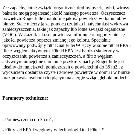
Złe zapachy, lotne związki organiczne, drobny pyłek, pyłki, wirusy i
bakterie mogą pogarszać jakość naszego powietrza. Oczyszczacz
powietrza Roger little monitoruje jakość powietrza w domu lub w
biurze. Stale mierzy ją za pomocą czujnika i natychmiast wykrywa
zanieczyszczenia, takie jak zapachy lub lotne związki organiczne
(VOC). Wskaźnik jakości powietrza informuje o pogorszeniu się
jakości powietrza poprzez zmianę jego koloru. Specjalnie
opracowany podwójny filtr Dual Filter™ łączy w sobie filtr HEPA i
filtr z węglem aktywnym. Filtr HEPA jest bardzo skuteczny w
oczyszczaniu powietrza z zanieczyszczeń, a filtr z węglem
aktywnym umiejętnie eliminuje przykre zapachy. Roger little jest
idealny do mniejszych pomieszczeń o powierzchni do 35 m2 i z
wyczuciem dostarcza czyste i zdrowe powietrze w domu i w biurze
oraz pozwala osobom cierpiącym na alergie wziąć głęboki oddech.
Parametry techniczne:
2
- Pomieszczenia do 35 m
;
- Filtry - HEPA i węglowy w technologi Dual Filter™