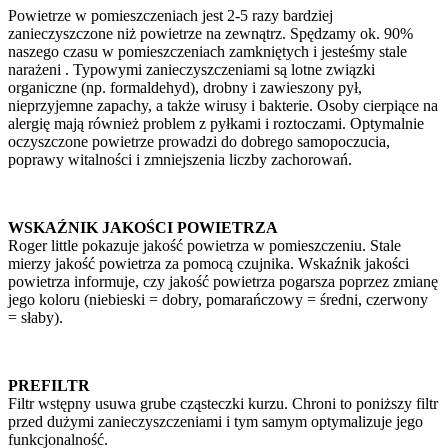
Powietrze w pomieszczeniach jest 2-5 razy bardziej
zanieczyszczone niż powietrze na zewnątrz. Spędzamy ok. 90%
naszego czasu w pomieszczeniach zamkniętych i jesteśmy stale
narażeni . Typowymi zanieczyszczeniami są lotne związki
organiczne (np. formaldehyd), drobny i zawieszony pył,
nieprzyjemne zapachy, a także wirusy i bakterie. Osoby cierpiące na
alergię mają również problem z pyłkami i roztoczami. Optymalnie
oczyszczone powietrze prowadzi do dobrego samopoczucia,
poprawy witalności i zmniejszenia liczby zachorowań.
WSKAŹNIK JAKOŚCI POWIETRZA
Roger little pokazuje jakość powietrza w pomieszczeniu. Stale
mierzy jakość powietrza za pomocą czujnika. Wskaźnik jakości
powietrza informuje, czy jakość powietrza pogarsza poprzez zmianę
jego koloru (niebieski = dobry, pomarańczowy = średni, czerwony
= słaby).
PREFILTR
Filtr wstępny usuwa grube cząsteczki kurzu. Chroni to poniższy filtr
przed dużymi zanieczyszczeniami i tym samym optymalizuje jego
funkcjonalność.