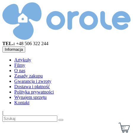
TEL.:
+48 506 322 244
Informacja
Artykuły
Filmy
O nas
Zasady zakupu
Gwarancja i zwroty
Dostawa i płatność
Polityka prywatności
Wynajem sprzętu
Kontakt
|