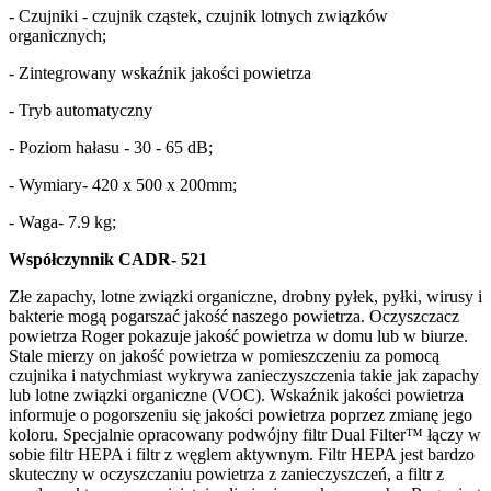
- Czujniki - czujnik cząstek, czujnik lotnych związków
organicznych;
- Zintegrowany wskaźnik jakości powietrza
- Tryb automatyczny
- Poziom hałasu - 30 - 65 dB;
- Wymiary- 420 x 500 x 200mm;
- Waga- 7.9 kg;
Współczynnik CADR- 521
Złe zapachy, lotne związki organiczne, drobny pyłek, pyłki, wirusy i
bakterie mogą pogarszać jakość naszego powietrza. Oczyszczacz
powietrza Roger pokazuje jakość powietrza w domu lub w biurze.
Stale mierzy on jakość powietrza w pomieszczeniu za pomocą
czujnika i natychmiast wykrywa zanieczyszczenia takie jak zapachy
lub lotne związki organiczne (VOC). Wskaźnik jakości powietrza
informuje o pogorszeniu się jakości powietrza poprzez zmianę jego
koloru. Specjalnie opracowany podwójny filtr Dual Filter™ łączy w
sobie filtr HEPA i filtr z węglem aktywnym. Filtr HEPA jest bardzo
skuteczny w oczyszczaniu powietrza z zanieczyszczeń, a filtr z