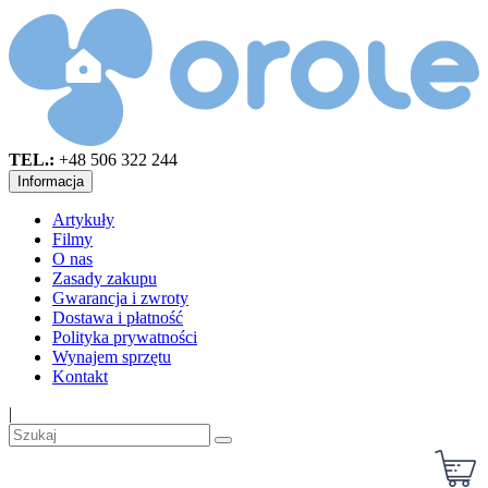
TEL.:
+48 506 322 244
Informacja
Artykuły
Filmy
O nas
Zasady zakupu
Gwarancja i zwroty
Dostawa i płatność
Polityka prywatności
Wynajem sprzętu
Kontakt
|