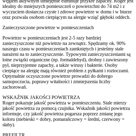
węglem aktywnym umiejętnie eliminuje przykre zapachy. Roger jest
idealny do mniejszych pomieszczeń o powierzchni do 74 m2 i z
wyczuciem dostarcza czyste i zdrowe powietrze w domu i w biurze
oraz pozwala osobom cierpiącym na alergie wziąć głęboki oddech.
Zanieczyszczone powietrze w pomieszczeniach
Powietrze w pomieszczeniach jest 2-5 razy bardziej
zanieczyszczone niż powietrze na zewnątrz. Spędzamy ok. 90%
naszego czasu w pomieszczeniach zamkniętych i jesteśmy stale
narażeni na to zanieczyszczenie. Typowymi zanieczyszczeniami są
lotne związki organiczne (np. formaldehyd), drobny i zawieszony
pył, nieprzyjemne zapachy, a także wirusy i bakterie. Osoby
cierpiące na alergię mają również problem z pyłkami i roztoczami.
Optymalnie oczyszczone powietrze prowadzi do dobrego
samopoczucia, poprawy witalności i zmniejszenia liczby
zachorowań.
WSKAŹNIK JAKOŚCI POWIETRZA
Roger pokazuje jakość powietrza w pomieszczeniu. Stale mierzy
jakość powietrza za pomocą czujnika. Wskaźnik jakości powietrza
informuje, czy jakość powietrza pogarsza poprzez zmianę jego
koloru (niebieski = dobry, pomarańczowy = średni, czerwony =
słaby).
PREFILTR