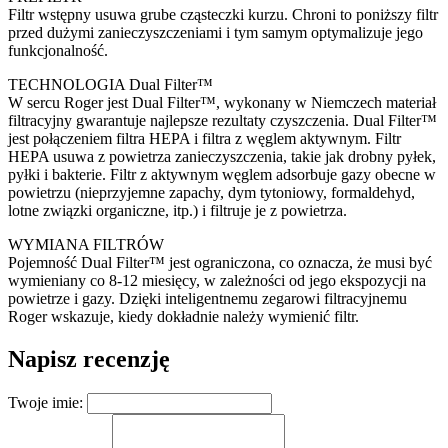
Filtr wstępny usuwa grube cząsteczki kurzu. Chroni to poniższy filtr
przed dużymi zanieczyszczeniami i tym samym optymalizuje jego
funkcjonalność.
TECHNOLOGIA Dual Filter™
W sercu Roger jest Dual Filter™, wykonany w Niemczech materiał
filtracyjny gwarantuje najlepsze rezultaty czyszczenia. Dual Filter™
jest połączeniem filtra HEPA i filtra z węglem aktywnym. Filtr
HEPA usuwa z powietrza zanieczyszczenia, takie jak drobny pyłek,
pyłki i bakterie. Filtr z aktywnym węglem adsorbuje gazy obecne w
powietrzu (nieprzyjemne zapachy, dym tytoniowy, formaldehyd,
lotne związki organiczne, itp.) i filtruje je z powietrza.
WYMIANA FILTRÓW
Pojemność Dual Filter™ jest ograniczona, co oznacza, że musi być
wymieniany co 8-12 miesięcy, w zależności od jego ekspozycji na
powietrze i gazy. Dzięki inteligentnemu zegarowi filtracyjnemu
Roger wskazuje, kiedy dokładnie należy wymienić filtr.
Napisz recenzję
Twoje imie: