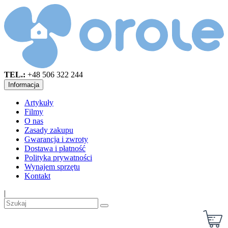
TEL.:
+48 506 322 244
Informacja
Artykuły
Filmy
O nas
Zasady zakupu
Gwarancja i zwroty
Dostawa i płatność
Polityka prywatności
Wynajem sprzętu
Kontakt
|