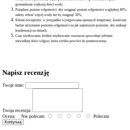
gromadzenie większej ilości wody;
Pożądany poziom wilgotności: aby osiągnąć poziom wilgotności względnej 40%,
należy zebrać więcej wody niż by osiągnąć 50%;
Klimat zewnętrzny: w przypadku występowania ujemnych temperatur, konieczne
będzie utrzymanie poziomu wilgotności na jak najniższym poziomie, aby uniknąć
kondensacji na oknach;
Czas użytkowania: krótkie użytkowanie osuszacza spowoduje zebranie
niewielkiej ilości wilgoci, która szybko powróci do pomieszczenia;
Napisz recenzję
Twoje imie:
Twoja recenzja:
Ocena:
Nie polecam
Polecam
Kontynuuj