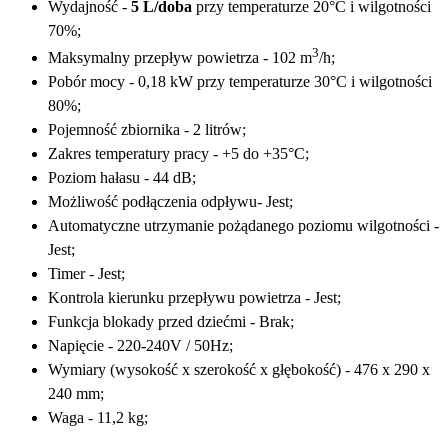
Wydajność -
5 L/doba
przy temperaturze 20°C i wilgotności
70%;
3
Maksymalny przepływ powietrza - 102 m
/h;
Pobór mocy - 0,18 kW
przy temperaturze 30°C i wilgotności
80%;
Pojemność zbiornika - 2 litrów;
Zakres temperatury pracy - +5 do +35°C;
Poziom hałasu - 44 dB;
Możliwość podłączenia odpływu- Jest;
Automatyczne utrzymanie pożądanego poziomu wilgotności -
Jest;
Timer - Jest;
Kontrola kierunku przepływu powietrza -
Jest
;
Funkcja blokady przed dziećmi - Brak;
Napięcie - 220-240V / 50Hz;
Wymiary (wysokość x szerokość x głębokość) - 476 x 290 x
240 mm;
Waga - 11,2 kg;