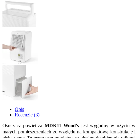
Opis
Recenzje (3)
Osuszacz powietrza
MDK11 Wood's
jest wygodny w użyciu w
małych pomieszczeniach ze względu na kompaktową konstrukcję i
niską wagę. Te osuszacze powietrza są idealne do zbierania wilgoci