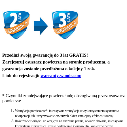
Przedłuż swoją gwarancję do 3 lat GRATIS!
Zarejestruj osuszacz powietrza na stronie producenta, a
gwarancja zostanie przedłużona o kolejny 1 rok.
Link do rejestracji:
warranty-woods.com
*
Czynniki zmniejszające powierzchnię obsługiwaną przez osuszacz
powietrza:
Wentylacja pomieszczeń: intensywna wentylacja z wykorzystaniem systemów
rekuperacji lub utrzymywanie otwartych okien zmniejszy efekt osuszania;
Ilość źródeł wilgoci: ze względu na suszenie prania, otwarte akwaria, intensywne
korzystanie z prysznica, częste podlewanie kwiatów itp. konieczne będzie