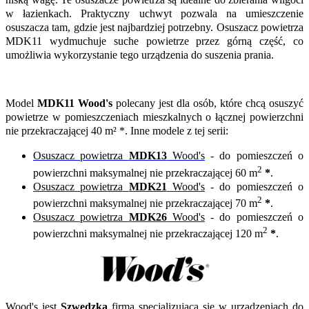
w łazienkach. Praktyczny uchwyt pozwala na umieszczenie
osuszacza tam, gdzie jest najbardziej potrzebny. Osuszacz powietrza
MDK11 wydmuchuje suche powietrze przez górną część, co
umożliwia wykorzystanie tego urządzenia do suszenia prania.
Model
MDK11 Wood's
polecany jest dla osób, które chcą osuszyć
powietrze w pomieszczeniach mieszkalnych o łącznej powierzchni
nie przekraczającej 40 m² *. Inne modele z tej serii:
Osuszacz powietrza
MDK13
Wood's
- do pomieszczeń o
2
powierzchni maksymalnej nie przekraczającej 60 m
*
.
Osuszacz powietrza
MDK21
Wood's
-
do pomieszczeń o
2
powierzchni maksymalnej nie przekraczającej 70 m
*
.
Osuszacz powietrza
MDK26
Wood's
-
do pomieszczeń o
2
powierzchni maksymalnej nie przekraczającej 120 m
*
.
Wood's jest
Szwedzką
firmą specjalizującą się w urządzeniach do