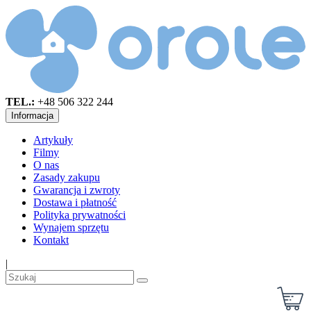
TEL.:
+48 506 322 244
Informacja
Artykuły
Filmy
O nas
Zasady zakupu
Gwarancja i zwroty
Dostawa i płatność
Polityka prywatności
Wynajem sprzętu
Kontakt
|