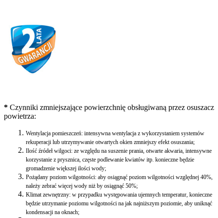
*
Czynniki zmniejszające powierzchnię obsługiwaną przez osuszacz
powietrza:
Wentylacja pomieszczeń: intensywna wentylacja z wykorzystaniem systemów
rekuperacji lub utrzymywanie otwartych okien zmniejszy efekt osuszania;
Ilość źródeł wilgoci: ze względu na suszenie prania, otwarte akwaria, intensywne
korzystanie z prysznica, częste podlewanie kwiatów itp. konieczne będzie
gromadzenie większej ilości wody;
Pożądany poziom wilgotności: aby osiągnąć poziom wilgotności względnej 40%,
należy zebrać więcej wody niż by osiągnąć 50%;
Klimat zewnętrzny: w przypadku występowania ujemnych temperatur, konieczne
będzie utrzymanie poziomu wilgotności na jak najniższym poziomie, aby uniknąć
kondensacji na oknach;