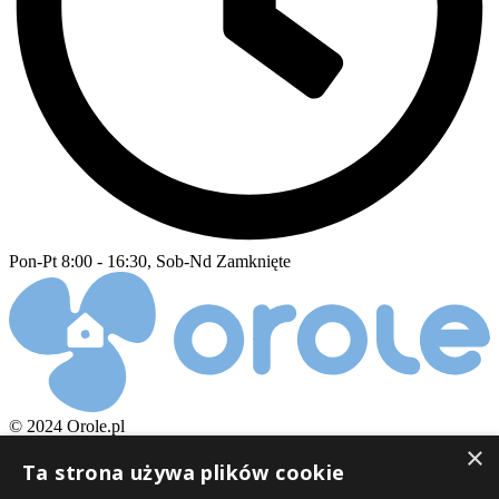
Pon-Pt 8:00 - 16:30, Sob-Nd Zamknięte
© 2024 Orole.pl
×
Wynajem osuszaczy
Ta strona używa plików cookie
Wypróbuj osuszacz!