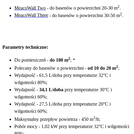
2
MeacoWall Two
- do basenów o powierzchni 20-30 m
.
2
MeacoWall Three
- do basenów o powierzchni 30-50 m
.
Parametry techniczne:
2
Do pomieszczeń -
do 180 m
; *
2
Polecany do basenów o powierzchni -
od 10 do 20 m
;
Wydajność - 61,5 L/doba przy temperaturze 32°C i
wilgotności 80%;
Wydajność -
34,1 L/doba
przy temperaturze 30°C i
wilgotności 60%;
Wydajność - 27,5 L/doba przy temperaturze 20°C i
wilgotności 60%;
3
Maksymalny przepływ powietrza - 450 m
/h;
Pobór mocy - 1,02 kW
przy temperaturze 32°C i wilgotności
80%;