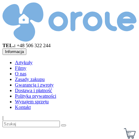
TEL.:
+48 506 322 244
Informacja
Artykuły
Filmy
O nas
Zasady zakupu
Gwarancja i zwroty
Dostawa i płatność
Polityka prywatności
Wynajem sprzętu
Kontakt
|